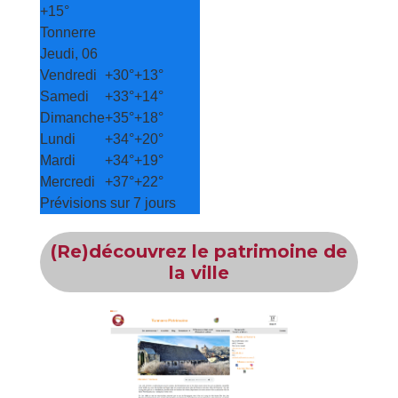
+
15°
Tonnerre
Jeudi, 06
Vendredi
+
30°
+
13°
Samedi
+
33°
+
14°
Dimanche
+
35°
+
18°
Lundi
+
34°
+
20°
Mardi
+
34°
+
19°
Mercredi
+
37°
+
22°
Prévisions sur 7 jours
(Re)découvrez le patrimoine de
la ville