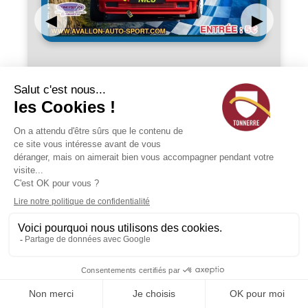
◀
▶
Août
Août
08
09
au
Samedi
Dimanche
52ÈME COURSE DE CÔTE
DE TONNERRE
Du Samedi 8 août au
Dimanche 9 août
Course de côte
89 - Tonnerre