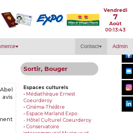
Vendredi
7
Août
00:13:44
merce
Contact
Admin
Sortir, Bouger
Espaces culturels
 Abel
•
Médiathèque Ernest
 avis
Coeurderoy
•
Cinéma-Théâtre
•
Espace Marland Expo
ement
- Hôtel Culturel Coeurderoy
•
Conservatoire