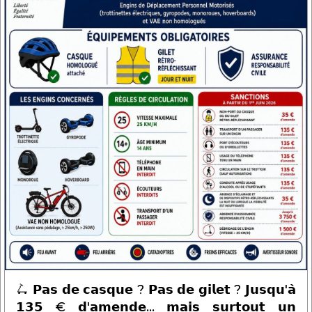
🛴 𝗣𝗮𝘀 𝗱𝗲 𝗰𝗮𝘀𝗾𝘂𝗲 ? 𝗣𝗮𝘀 𝗱𝗲 𝗴𝗶𝗹𝗲𝘁 ? 𝗝𝘂𝘀𝗾𝘂'𝗮̀
𝟭𝟯𝟱 € 𝗱'𝗮𝗺𝗲𝗻𝗱𝗲... 𝗺𝗮𝗶𝘀 𝘀𝘂𝗿𝘁𝗼𝘂𝘁 𝘂𝗻